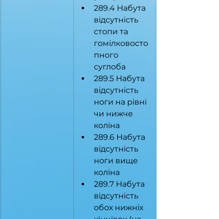
289.4 Набута 
відсутність 
стопи та 
гомілковосто
пного 
суглоба
289.5 Набута 
відсутність 
ноги на рівні 
чи нижче 
коліна
289.6 Набута 
відсутність 
ноги вище 
коліна
289.7 Набута 
відсутність 
обох нижніх 