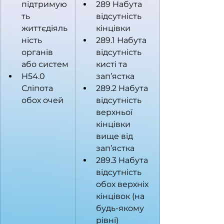
підтримую
289 Набута 
ть 
відсутність 
життєдіяль
кінцівки
ність 
289.1 Набута 
органів 
відсутність 
або систем
кисті та 
Н54.0 
зап’ястка
Сліпота 
289.2 Набута 
обох очей
відсутність 
верхньої 
кінцівки 
вище від 
зап’ястка
289.3 Набута 
відсутність 
обох верхніх 
кінцівок (на 
будь-якому 
рівні)