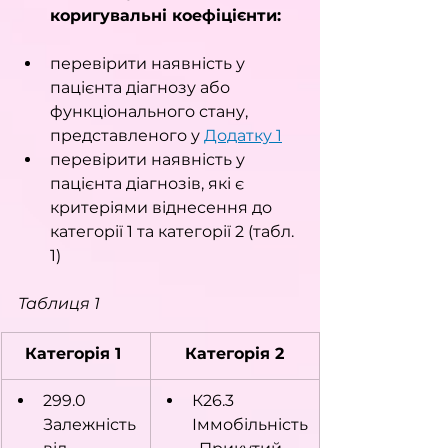
коригувальні коефіцієнти:
перевірити наявність у 
пацієнта діагнозу або 
функціонального стану, 
представленого у 
Додатку 1
перевірити наявність у 
пацієнта діагнозів, які є 
критеріями віднесення до 
категорії 1 та категорії 2 (табл. 
1)
Таблиця 1
Категорія 1 
Категорія 2
299.0 
К26.3 
Залежність 
Іммобільність