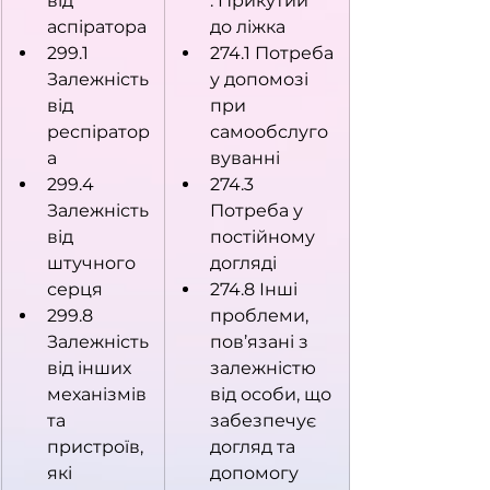
від 
. Прикутий 
аспіратора
до ліжка
299.1 
274.1 Потреба 
Залежність 
у допомозі 
від 
при 
респіратор
самообслуго
а
вуванні
299.4 
274.3 
Залежність 
Потреба у 
від 
постійному 
штучного 
догляді
серця
274.8 Інші 
299.8 
проблеми, 
Залежність 
пов’язані з 
від інших 
залежністю 
механізмів 
від особи, що 
та 
забезпечує 
пристроїв, 
догляд та 
які 
допомогу