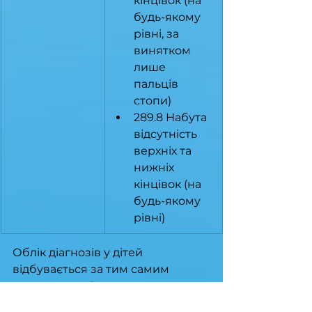
кінцівок (на 
будь-якому 
рівні, за 
винятком 
лише 
пальців 
стопи)
289.8 Набута 
відсутність 
верхніх та 
нижніх 
кінцівок (на 
будь-якому 
рівні)
Облік діагнозів у дітей 
відбувається за тим самим 
алгоритмом. Зазначимо, що 
якщо в електронному 