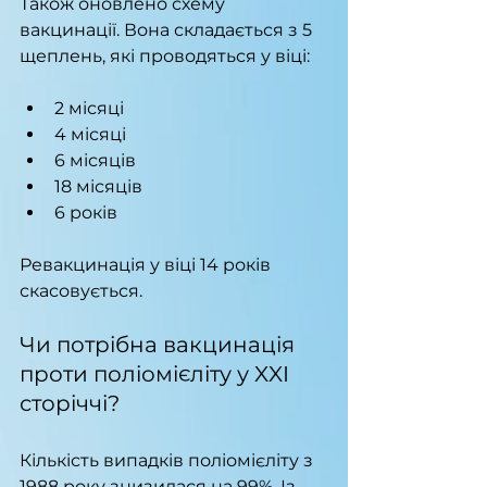
Також оновлено схему 
вакцинації. Вона складається з 5 
щеплень, які проводяться у віці:
2 місяці
4 місяці
6 місяців
18 місяців
6 років
Ревакцинація у віці 14 років 
скасовується.
Чи потрібна вакцинація 
проти поліомієліту у XXI 
сторіччі?
Кількість випадків поліомієліту з 
1988 року знизилася на 99%. Із 