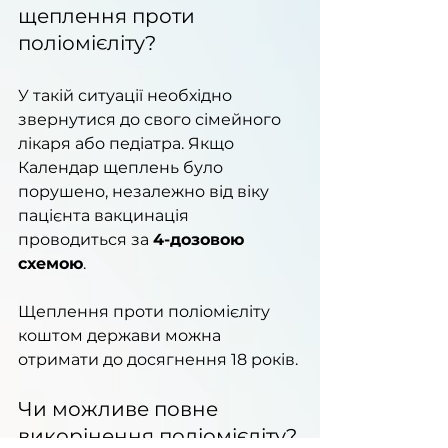
щеплення проти 
поліомієліту?
У такій ситуації необхідно 
звернутися до свого сімейного 
лікаря або педіатра. Якщо 
Календар щеплень було 
порушено, незалежно від віку 
пацієнта вакцинація 
проводиться за 
4-дозовою 
схемою
.
Щеплення проти поліомієліту 
коштом держави можна 
отримати до досягнення 18 років.
Чи можливе повне 
викорінення поліомієліту?