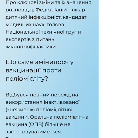
Про ключові зміни та їх значення 
розповідає Федір Лапій – лікар-
дитячий інфекціоніст, кандидат 
медичних наук, голова 
Національної технічної групи 
експертів з питань 
імунопрофілактики.
Що саме змінилося у 
вакцинації проти 
поліомієліту?
Відбувся повний перехід на 
використання інактивованої 
(«неживої») поліомієлітної 
вакцини. Оральна поліомієлітна 
вакцина (ОПВ) більше не 
застосовуватиметься.