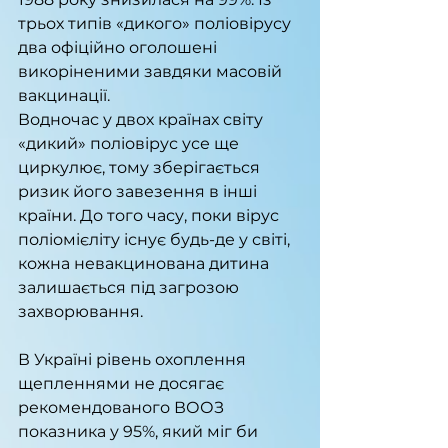
трьох типів «дикого» поліовірусу 
два офіційно оголошені 
викоріненими завдяки масовій 
вакцинації.
Водночас у двох країнах світу 
«дикий» поліовірус усе ще 
циркулює, тому зберігається 
ризик його завезення в інші 
країни. До того часу, поки вірус 
поліомієліту існує будь-де у світі, 
кожна невакцинована дитина 
залишається під загрозою 
захворювання.
В Україні рівень охоплення 
щепленнями не досягає 
рекомендованого ВООЗ 
показника у 95%, який міг би 