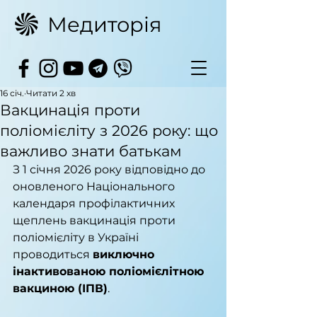
Медиторія
16 січ.
Читати 2 хв
Вакцинація проти
поліомієліту з 2026 року: що
важливо знати батькам
З 1 січня 2026 року відповідно до 
оновленого Національного 
календаря профілактичних 
щеплень вакцинація проти 
поліомієліту в Україні 
проводиться 
виключно 
інактивованою поліомієлітною 
вакциною (ІПВ)
.