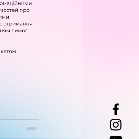
ормаційними 
омостей про 
ими 
ас отримання 
нням вимог 
акетом 
 