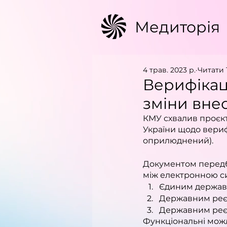
Медиторія
4 трав. 2023 р.
Читати 
Верифікаці
зміни вне
КМУ схвалив проєкт
України щодо верифі
оприлюднений).
Документом передба
між електронною с
Єдиним держав
Державним реєс
Державним реєс
Функціональні можл