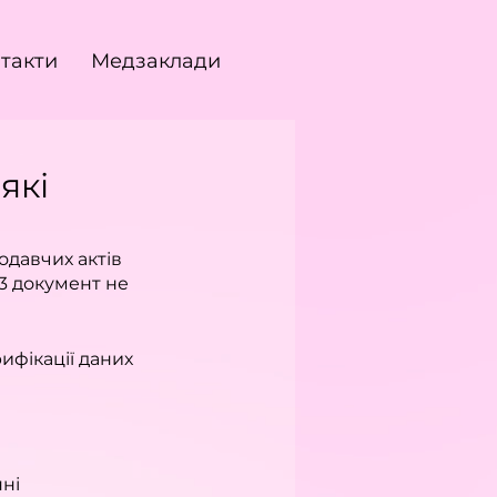
такти
Медзаклади
які
давчих актів 
3 документ не 
фікації даних 
ні 