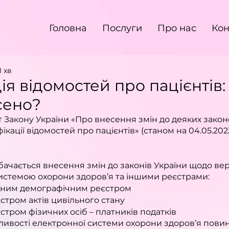
Головна
Послуги
Про нас
Кон
1 хв
я відомостей про пацієнтів: 
сено?
 Закону України «Про внесення змін до деяких законо
кації відомостей про пацієнтів» (станом на 04.05.202
чається внесення змін до законів України щодо вери
истемою охорони здоров’я та іншими реєстрами:
ним демографічним реєстром
тром актів цивільного стану
тром фізичних осіб – платників податків
ивості електронної системи охорони здоров’я повин