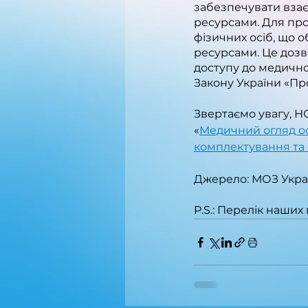
забезпечувати вза
ресурсами. Для про
фізичних осіб, що 
ресурсами. Це дозв
доступу до медично
Закону України «Пр
Звертаємо увагу, Н
«
Медичний огляд ос
комплектування та 
Джерело: МОЗ Укра
P.S.: Перелік наших 