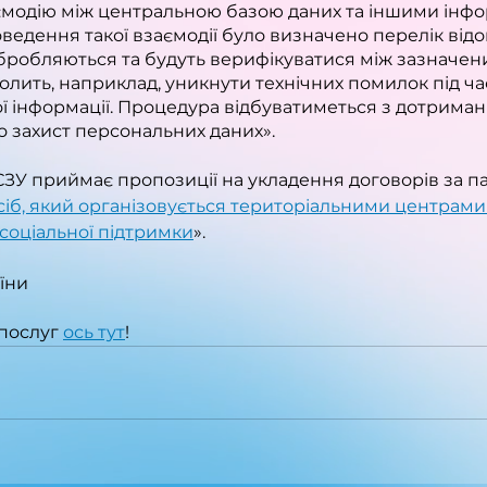
ємодію між центральною базою даних та іншими інф
ведення такої взаємодії було визначено перелік від
обробляються та будуть верифікуватися між зазначен
олить, наприклад, уникнути технічних помилок під ч
ї інформації. Процедура відбуватиметься з дотрима
о захист персональних даних».
СЗУ приймає пропозиції на укладення договорів за п
іб, який організовується територіальними центрами
соціальної підтримки
».
їни
послуг 
ось тут
!