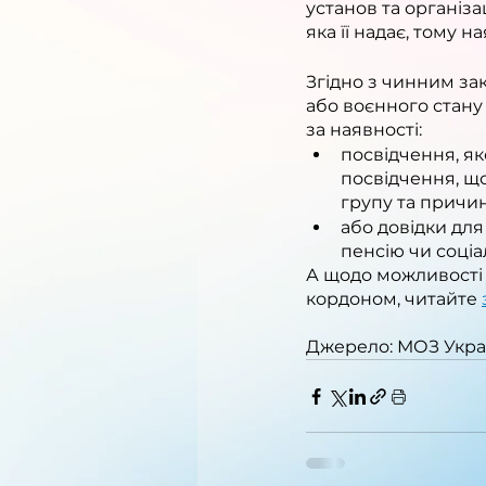
установ та організа
яка її надає, тому 
Згідно з чинним за
або воєнного стану
за наявності: 
посвідчення, як
посвідчення, щ
групу та причин
або довідки для
пенсію чи соці
А щодо можливості 
кордоном, читайте 
Джерело: МОЗ Укра