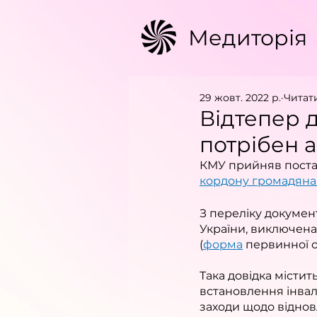
Медиторія
29 жовт. 2022 р.
Читати
Відтепер 
потрібен 
КМУ прийняв постан
кордону громадяна
З переліку докумен
України, виключена
(
форма
 первинної о
Така довідка містит
встановлення інвал
заходи щодо віднов