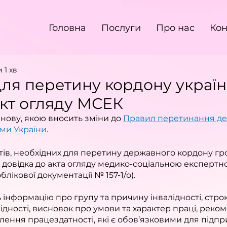
Головна
Послуги
Про нас
Кон
 1 хв
для перетину кордону украї
акт огляду МСЕК
ову, якою вносить зміни до 
Правил перетинання де
ми України
.
тів, необхідних для перетину державного кордону г
 довідка до акта огляду медико-соціальною експертн
блікової документації № 157-1/о).
ь інформацію про групу та причину інвалідності, строк
ідності, висновок про умови та характер праці, реком
лення працездатності, які є обов’язковими для підпр