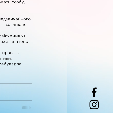
увати особу, 
 надзвичайного 
інвалідністю 
свідчення чи 
их зазначено 
ь права на 
ітики.
ребуває за 