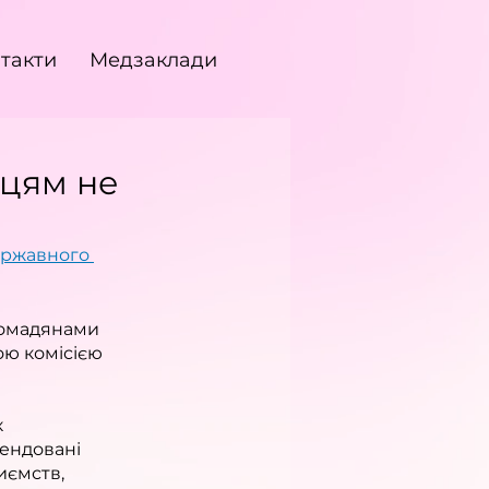
такти
Медзаклади
нцям не
ржавного 
ромадянами 
ою комісією 
 
ендовані 
иємств, 