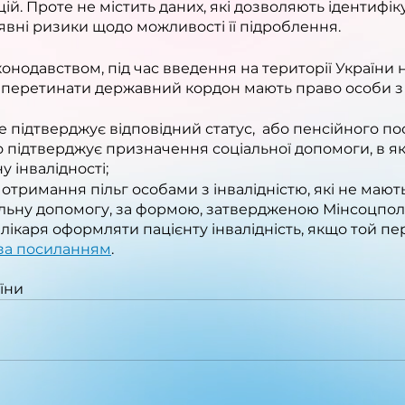
цій. Проте не містить даних, які дозволяють ідентифік
наявні ризики щодо можливості її підроблення.
конодавством, під час введення на території України
 перетинати державний кордон мають право особи з 
е підтверджує відповідний статус,  або пенсійного по
о підтверджує призначення соціальної допомоги, в як
у інвалідності;
 отримання пільг особами з інвалідністю, які не мают
альну допомогу, за формою, затвердженою Мінсоцпол
лікаря оформляти пацієнту інвалідність, якщо той пе
за посиланням
.
їни