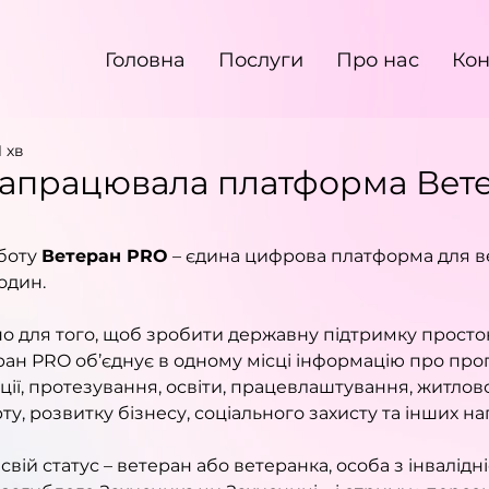
Головна
Послуги
Про нас
Кон
 хв
 запрацювала платформа Вет
боту 
Ветеран PRO
 – єдина цифрова платформа для ве
родин.
 для того, щоб зробити державну підтримку просто
ран PRO об’єднує в одному місці інформацію про про
ації, протезування, освіти, працевлаштування, житлов
у, розвитку бізнесу, соціального захисту та інших на
вій статус – ветеран або ветеранка, особа з інвалідн