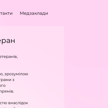
такти
Медзаклади
еран
теранів, 
ю, зрозумілою 
грами з 
ого 
прямів.
істю внаслідок 