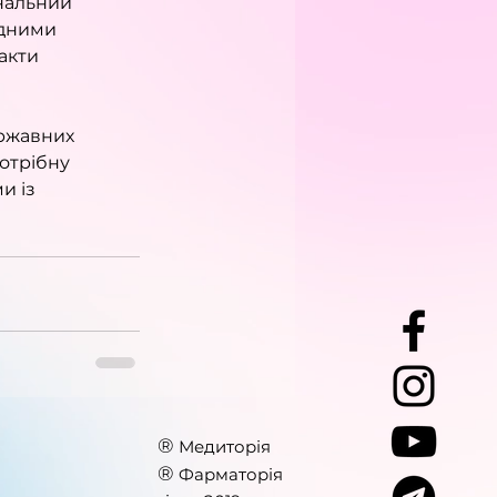
нальний 
ідними 
акти 
ржавних 
отрібну 
и із 
®
Медиторія
®
Фарматорія