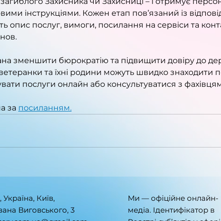
 загиблого Захисника чи Захисниці – і отримує персо
вими інструкціями. Кожен етап пов’язаний із відпов
ять опис послуг, вимоги, посилання на сервіси та конт
нов.
на зменшити бюрократію та підвищити довіру до де
 ветеранки та їхні родини можуть швидко знаходити п
вати послуги онлайн або консультуватися з фахівцям
а за 
посиланням.
, Україна, Київ,
Ми — офіційне онлайн-
Івана Виговського, 3
медіа. Ідентифікатор в