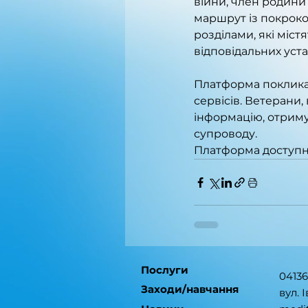
війни, член родини
маршрут із покроко
розділами, які міст
відповідальних уста
Платформа поклика
сервісів. Ветерани,
інформацію, отриму
супроводу.
Платформа доступн
Послуги
04136
Заходи/навчання
вул. 