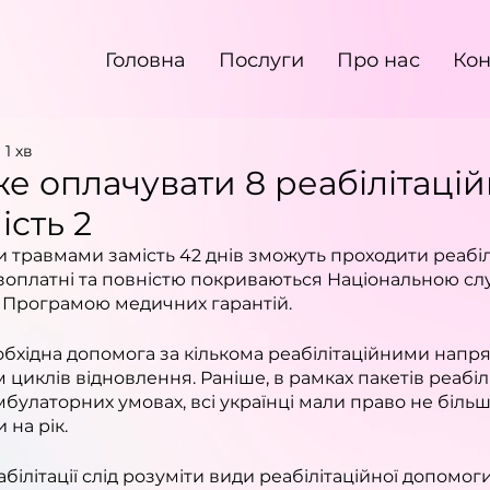
Головна
Послуги
Про нас
Кон
 1 хв
е оплачувати 8 реабілітаці
ість 2
и травмами замість 42 днів зможуть проходити реабілі
безоплатні та повністю покриваються Національною с
а Програмою медичних гарантій.
бхідна допомога за кількома реабілітаційними напр
 циклів відновлення. Раніше, в рамках пакетів реабіліт
булаторних умовах, всі українці мали право не більше
 на рік.
ілітації слід розуміти види реабілітаційної допомоги