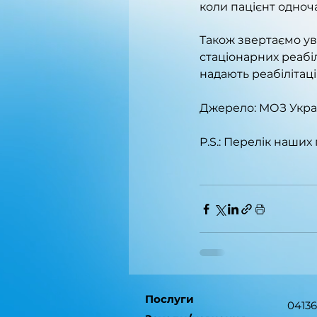
коли пацієнт одноч
Також звертаємо ув
стаціонарних реабіл
надають реабілітац
Джерело: МОЗ Укра
P.S.: Перелік наших 
Послуги
04136