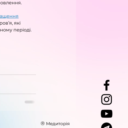
новлення.
нащення
ов’я, які 
ному періоді.
®
Медиторія