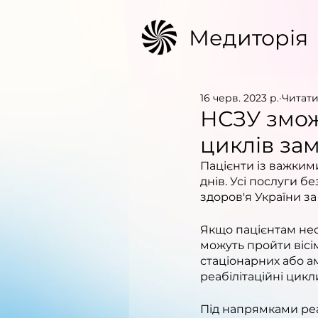
Медиторія
16 черв. 2023 р.
Читати
НСЗУ змож
циклів зам
Пацієнти із важким
днів. Усі послуги 
здоров'я України з
Якщо пацієнтам нео
можуть пройти вісім
стаціонарних або ам
реабілітаційні цикли
Під напрямками реаб