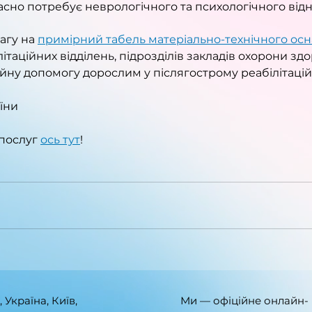
асно потребує неврологічного та психологічного від
агу на 
примірний табель матеріально-технічного ос
ітаційних відділень, підрозділів закладів охорони здор
ійну допомогу дорослим у післягострому реабілітацій
їни
послуг 
ось тут
!
, Україна, Київ,
Ми — офіційне онлайн-