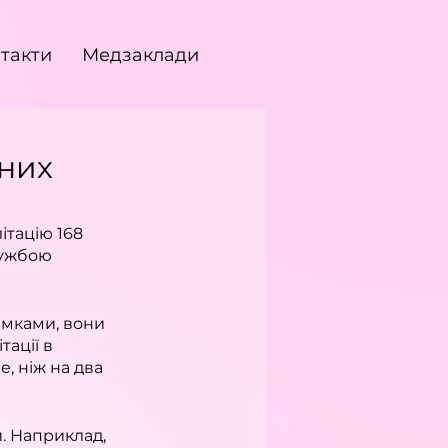
такти
Медзаклади
йних
тацію 168 
лужбою 
ямками, вони 
ації в 
, ніж на два 
. Наприклад, 