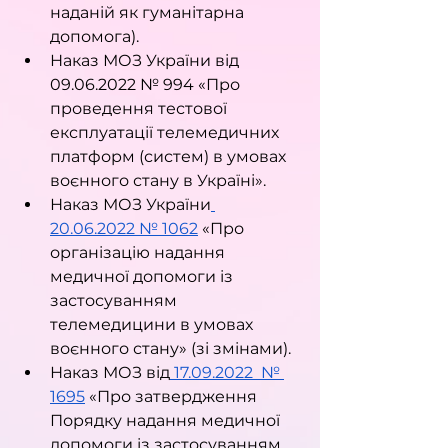
наданій як гуманітарна 
допомога).
Наказ МОЗ України від 
09.06.2022 № 994 «Про 
проведення тестової 
експлуатації телемедичних 
платформ (систем) в умовах 
воєнного стану в Україні».
Наказ МОЗ України
20.06.2022 № 1062
 «Про 
організацію надання 
медичної допомоги із  
застосуванням 
телемедицини в умовах 
воєнного стану» (зі змінами).
Наказ МОЗ від
 17.09.2022  № 
1695
 «Про затвердження 
Порядку надання медичної 
допомоги із застосуванням 