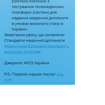
(систем) Комісією з 
тестування телемедичних 
платформ (систем) для 
надання медичної допомоги 
в умовах воєнного стану в 
Україні».
Звертаємо увагу, що оновлено 
Стандарти медичної допомоги 
«
Хронічний больовий синдром у 
дорослих та дітей
».
Джерело: МОЗ України
P.S.: Перелік наших послуг 
ось 
тут
!