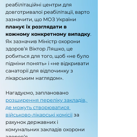
реабілітаційні центри для 
довготривалої реабілітації, варто 
зазначити, що МОЗ України 
планує їх розглядати в 
кожному конкретному випадку
. 
Як зазначив Міністр охорони 
здоров’я Віктор Ляшко, це 
робиться для того, щоб «не було 
підміни понять» і «не відкривати 
санаторії для відпочинку з 
лікарським наглядом».
Нагадуємо, заплановано 
розширення переліку закладів, 
де можуть створюватися 
військово-лікарські комісії
 за 
рахунок державних і 
комунальних закладів охорони 
здоров’я. 