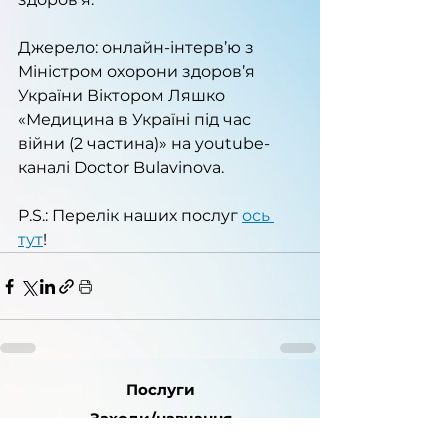
Джерело: онлайн-інтерв’ю з 
Міністром охорони здоров’я 
України Віктором Ляшко 
«Медицина в Україні під час 
війни (2 частина)» на youtube-
каналі Doctor Bulavinova.
P.S.: Перелік наших послуг 
ось 
тут
!
Послуги
Заходи/навчання
Новини