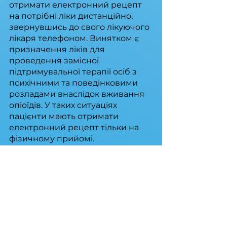
отримати електронний рецепт 
на потрібні ліки дистанційно, 
звернувшись до свого лікуючого 
лікаря телефоном. Винятком є 
призначення ліків для 
проведення замісної 
підтримувальної терапії осіб з 
психічними та поведінковими 
розладами внаслідок вживання 
опіоїдів. У таких ситуаціях 
пацієнти мають отримати 
електронний рецепт тільки на 
фізичному прийомі.
В Україні буде створено 
університетську лікарню. Деталі 
за посиланням
.
Джерело: МОЗ України