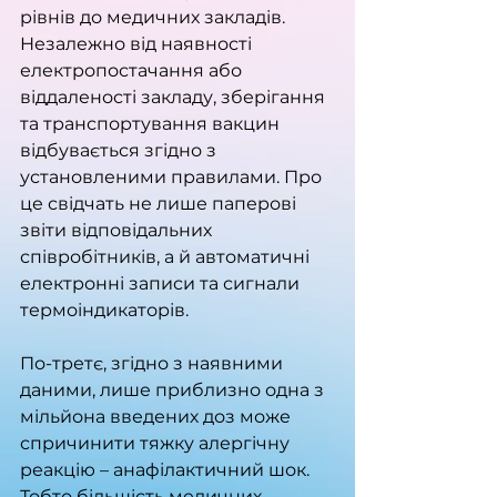
рівнів до медичних закладів. 
Незалежно від наявності 
електропостачання або 
віддаленості закладу, зберігання 
та транспортування вакцин 
відбувається згідно з 
установленими правилами. Про 
це свідчать не лише паперові 
звіти відповідальних 
співробітників, а й автоматичні 
електронні записи та сигнали 
термоіндикаторів.
По-третє, згідно з наявними 
даними, лише приблизно одна з 
мільйона введених доз може 
спричинити тяжку алергічну 
реакцію – анафілактичний шок. 
Тобто більшість медичних 