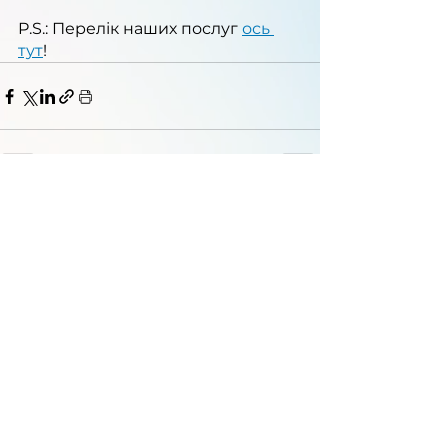
P.S.: Перелік наших послуг
ось 
тут
! 
Послуги
Заходи/навчання
Новини
Партнери
04136, Україна, Київ,
вул. Івана Виговського, 3
meditory.com.ua@gmail.com
0673930666