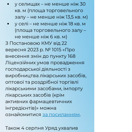
у селищах – не менше ніж 30 
кв. м (площа торговельного 
залу – не менше ніж 13,5 кв. м)
у селі – не менше ніж 18 кв. м 
(площа торговельного залу – 
не менше ніж 6 кв. м)
З Постановою КМУ від 22 
вересня 2023 р. № 1015 «Про 
внесення змін до пункту 168 
Ліцензійних умов провадження 
господарської діяльності з 
виробництва лікарських засобів, 
оптової та роздрібної торгівлі 
лікарськими засобами, імпорту 
лікарських засобів (крім 
активних фармацевтичних 
інгредієнтів)» можна 
ознайомитися 
за посиланням
.
Також 4 серпня Уряд ухвалив 