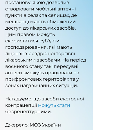
постанову, якою дозволив 
створювати мобільні аптечні 
пункти в селах та селищах, де 
мешканці мають обмежений 
доступ до лікарських засобів. 
Цим правом можуть 
скористатися суб’єкти 
господарювання, які мають 
ліцензії з роздрібної торгівлі 
лікарськими засобами. На період 
воєнного стану такі пересувні 
аптеки зможуть працювати на 
прифронтових територіях та у 
зонах надзвичайних ситуацій.
Нагадуємо, що засоби екстреної 
контрацепції 
можуть стати
безрецептурними.
Джерело: МОЗ України