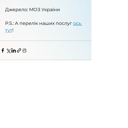
Джерело: МОЗ України
P.S.: А перелік наших послуг 
ось 
тут
!
Послуги
Заходи/навчання
Новини
Партнери
04136, Україна, Київ,