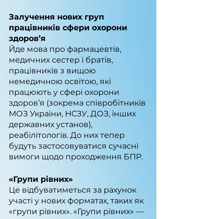
Залучення нових груп 
працівників сфери охорони 
здоров’я
Йде мова про фармацевтів, 
медичних сестер і братів, 
працівників з вищою 
немедичною освітою, які 
працюють у сфері охорони 
здоров’я (зокрема співробітників 
МОЗ України, НСЗУ, ДОЗ, інших 
державних установ), 
реабілітологів. До них тепер 
будуть застосовуватися сучасні 
вимоги щодо проходження БПР.
«Групи рівних»
Це відбуватиметься за рахунок 
участі у нових форматах, таких як 
«групи рівних». «Групи рівних» — 