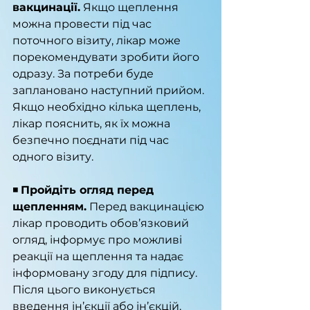
вакцинації.
 Якщо щеплення 
можна провести під час 
поточного візиту, лікар може 
порекомендувати зробити його 
одразу. За потреби буде 
заплановано наступний прийом. 
Якщо необхідно кілька щеплень, 
лікар пояснить, як їх можна 
безпечно поєднати під час 
одного візиту.
◾️ 
Пройдіть огляд перед 
щепленням.
 Перед вакцинацією 
лікар проводить обов’язковий 
огляд, інформує про можливі 
реакції на щеплення та надає 
інформовану згоду для підпису. 
Після цього виконується 
введення ін’єкції або ін’єкцій.