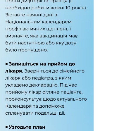
проти дифтерії та правця (її 
необхідно робити кожні 10 років). 
Зіставте наявні дані з 
Національним календарем 
профілактичних щеплень і 
визначте, яка вакцинація має 
бути наступною або яку дозу 
було пропущено.
◾️ 
Запишіться на прийом до 
лікаря.
 Зверніться до сімейного 
лікаря або педіатра, з яким 
укладено декларацію. Під час 
прийому лікар огляне пацієнта, 
проконсультує щодо актуального 
Календаря та допоможе 
спланувати подальші дії.
◾️ 
Узгодьте план 