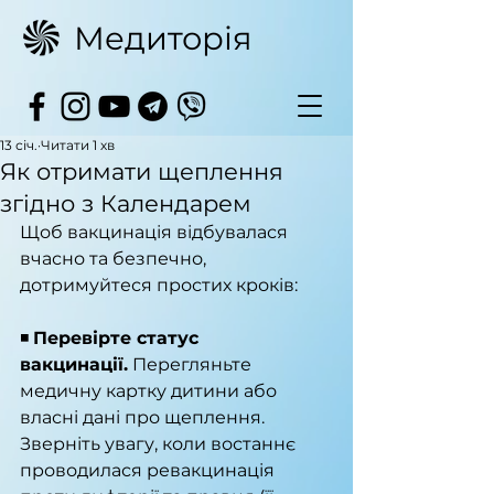
Медиторія
13 січ.
Читати 1 хв
Як отримати щеплення
згідно з Календарем
Щоб вакцинація відбувалася 
вчасно та безпечно, 
дотримуйтеся простих кроків:
◾️ 
Перевірте статус 
вакцинації.
 Перегляньте 
медичну картку дитини або 
власні дані про щеплення. 
Зверніть увагу, коли востаннє 
проводилася ревакцинація 