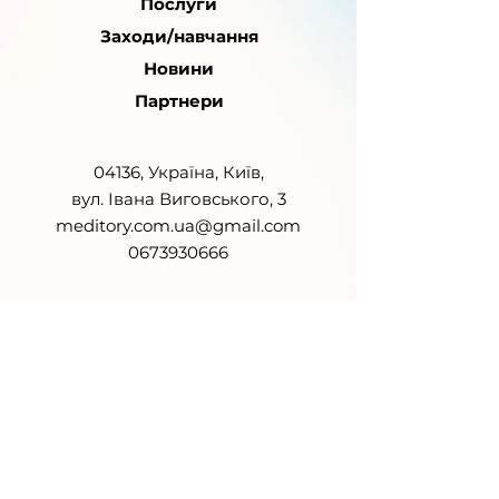
Послуги
Заходи/навчання
Новини
Партнери
04136, Україна, Київ,
вул. Івана Виговського, 3
meditory.com.ua@gmail.com
0673930666
Ми — офіційне онлайн-медіа.
Ідентифікатор в Реєстрі суб’єктів
у сфері медіа: R40-01747
®
Медиторія