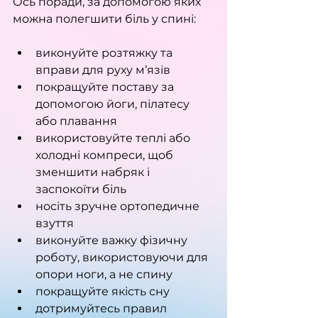
Ось поради, за допомогою яких 
можна полегшити біль у спині:
виконуйте розтяжку та 
вправи для руху м’язів
покращуйте поставу за 
допомогою йоги, пілатесу 
або плавання
використовуйте теплі або 
холодні компреси, щоб 
зменшити набряк і 
заспокоїти біль
носіть зручне ортопедичне 
взуття
виконуйте важку фізичну 
роботу, використовуючи для 
опори ноги, а не спину
покращуйте якість сну
дотримуйтесь правил 