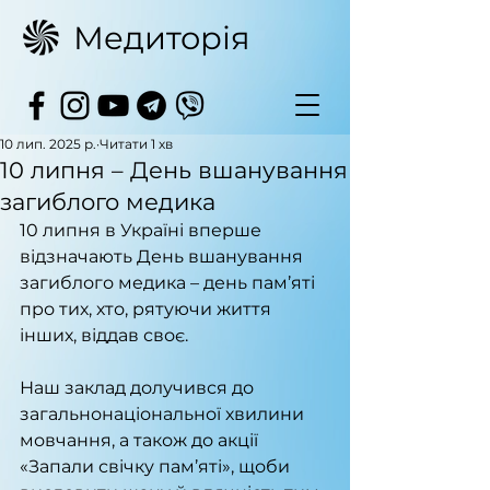
Медиторія
10 лип. 2025 р.
Читати 1 хв
10 липня – День вшанування
загиблого медика
10 липня в Україні вперше 
відзначають День вшанування 
загиблого медика – день пам’яті 
про тих, хто, рятуючи життя 
інших, віддав своє.
Наш заклад долучився до 
загальнонаціональної хвилини 
мовчання, а також до акції 
«Запали свічку пам’яті», щоби 