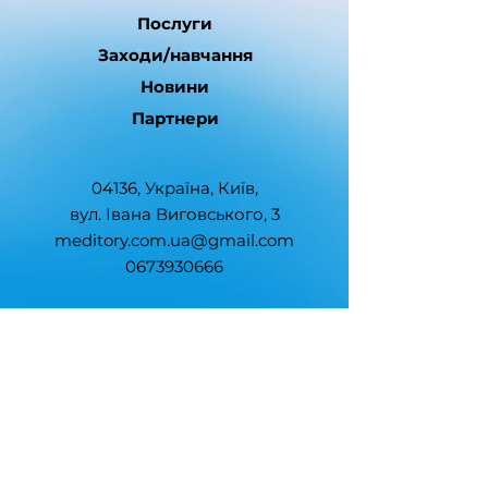
Послуги
Заходи/навчання
Новини
Партнери
04136, Україна, Київ,
вул. Івана Виговського, 3
meditory.com.ua@gmail.com
0673930666
Ми — офіційне онлайн-медіа.
Ідентифікатор в Реєстрі суб’єктів
у сфері медіа: R40-01747
®
Медиторія