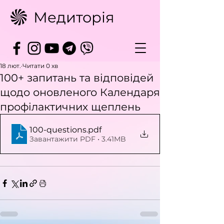
Медиторія
18 лют.
Читати 0 хв
100+ запитань та вiдповiдей
щодо оновленого Календаря
профiлактичних щеплень
100-questions
.pdf
Завантажити PDF • 3.41MB