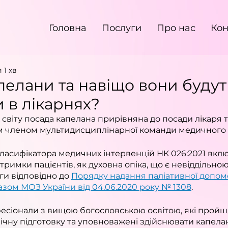
Головна
Послуги
Про нас
Кон
 1 хв
апелани та навіщо вони будут
 в лікарнях?
 світу посада капелана прирівняна до посади лікаря т
м членом мультидисциплінарної команди медичного 
ласифікатора медичних інтервенцій НК 026:2021 вкл
тримки пацієнтів, як духовна опіка, що є невіддільно
ги відповідно до 
Порядку надання паліативної допомо
зом МОЗ України від 04.06.2020 року № 1308
.
есіонали з вищою богословською освітою, які пройш
ічну підготовку та уповноважені здійснювати капела