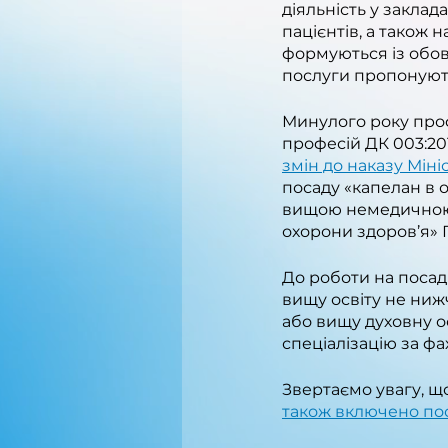
діяльність у закла
пацієнтів, а також 
формуються із обов
послуги пропонують
Минулого року проф
професій ДК 003:201
змін до наказу Міні
посаду «капелан в 
вищою немедичною о
охорони здоров’я» 
До роботи на посаді
вищу освіту не ниж
або вищу духовну ос
спеціалізацію за ф
Звертаємо увагу, що
також включено пос