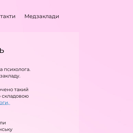
такти
Медзаклади
ь
а психолога. 
закладу.
ючено такий 
ю складовою 
ги, 
ли 
нську 