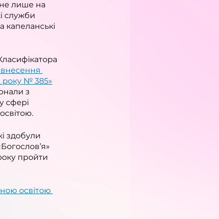
 не лише на 
кі служби 
 капеланські 
Класифікатора 
 внесення 
2 року № 385»
онали з 
у сфері 
освітою.
кі здобули 
«Богослов’я» 
року пройти 
ною освітою 