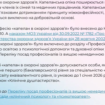
дах охорони здоров’я. Капеланська опіка поширюється
на членів їх сімей та медичних працівників. Капелансь
'язковим дотриманням принципу міжконфесійності, а
ся виключно на добровільній основі.
есію «капелан в охороні здоров’я» було внесено до 
0. А 
наказом МОЗ України від 30.09.2022 № 1782 «Про
стерства охорони здоров’я України від 28 жовтня 200
охороні здоров’я» було включено до розділу «Професі
світою з психологічної допомоги та духовної опіки 
Переліку посад професіоналів із вищою немедичною 
 «капелан в охороні здоров’я» допускаються особи, я
че першого (бакалаврського) рівня за спеціальністю 
віту еквівалентного рівня, із умовою до 1 січня 2026 
ахом «Клінічне душпастирство».
 до 
Переліку посад професіоналів із вищою немедич
ади «клінічний психолог» та «психотерапевт»
.