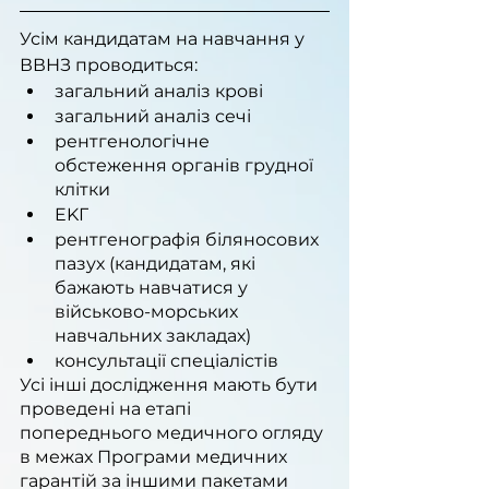
Усім кандидатам на навчання у 
ВВНЗ проводиться:
﻿﻿загальний аналіз крові
﻿﻿загальний аналіз сечі
﻿﻿рентгенологічне 
обстеження органів грудної 
клітки
﻿﻿EKГ
﻿﻿рентгенографія біляносових 
пазух (кандидатам, які 
бажають навчатися у 
військово-морських 
навчальних закладах)
консультації спеціалістів
Усі інші дослідження мають бути 
проведені на етапі 
попереднього медичного огляду 
в межах Програми медичних 
гарантій за іншими пакетами 