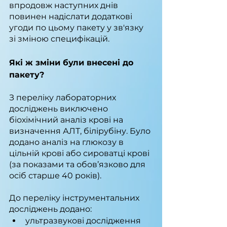
впродовж наступних днів 
повинен надіслати додаткові 
угоди по цьому пакету у зв'язку 
зі зміною специфікацій.
Які ж зміни були внесені до 
пакету?
З переліку лабораторних 
досліджень виключено 
біохімічний аналіз крові на 
визначення АЛТ, білірубіну. Було 
додано аналіз на глюкозу в 
цільній крові або сироватці крові 
(за показами та обов’язково для 
осіб старше 40 років).
До переліку інструментальних 
досліджень додано:
ультразвукові дослідження 