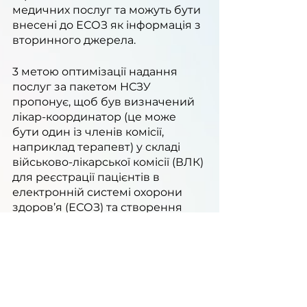
медичних послуг та можуть бути 
внесені до ЕСОЗ як інформація з 
вторинного джерела.
3 метою оптимізації надання 
послуг за пакетом НСЗУ 
пропонує, щоб був визначений 
лікар-координатор (це може 
бути один із членів комісії, 
наприклад терапевт) у складі 
військово-лікарської комісії (ВЛК) 
для реєстрації пацієнтів в 
електронній системі охорони 
здоров’я (ЕСОЗ) та створення 
електронних направлень на 
необхідні дослідження та 
консультації. 
З оновленим пакетом можна 
ознайомитися 
за посиланням
.