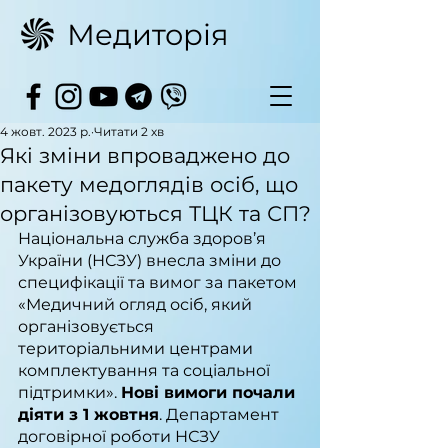
Медиторія
4 жовт. 2023 р.
Читати 2 хв
Які зміни впроваджено до
пакету медоглядів осіб, що
організовуються ТЦК та СП?
Національна служба здоров’я 
України (НСЗУ) внесла зміни до 
специфікації та вимог за пакетом 
«Медичний огляд осіб, який 
організовується 
територіальними центрами 
комплектування та соціальної 
підтримки». 
Нові вимоги почали 
діяти з 1 жовтня
. Департамент 
договірної роботи НСЗУ 