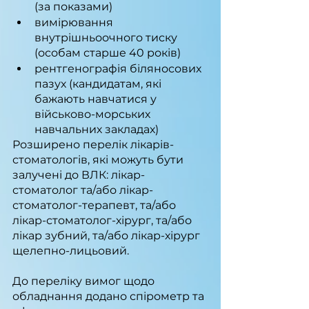
(за показами)
вимірювання 
внутрішньоочного тиску 
(особам старше 40 років)
рентгенографія біляносових 
пазух (кандидатам, які 
бажають навчатися у 
військово-морських 
навчальних закладах)
Розширено перелік лікарів-
стоматологів, які можуть бути 
залучені до ВЛК: лікар-
стоматолог та/або лікар-
стоматолог-терапевт, та/або 
лікар-стоматолог-хірург, та/або 
лікар зубний, та/або лікар-хірург 
щелепно-лицьовий.
До переліку вимог щодо 
обладнання додано спірометр та 