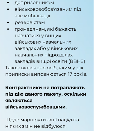
допризовникам
військовозобовʼязаним під 
час мобілізації
резервістам
громадянам, які бажають 
навчатися у вищих 
військових навчальних 
закладах або у військових 
навчальних підрозділах 
закладів вищої освіти (ВВНЗ)
Також включено осіб, яким у рік 
приписки виповнюється 17 років.
Контрактники не потрапляють 
під дію даного пакету, оскільки 
являються  
військовослужбовцями.
Щодо маршрутизації пацієнта 
ніяких змін не відбулося.