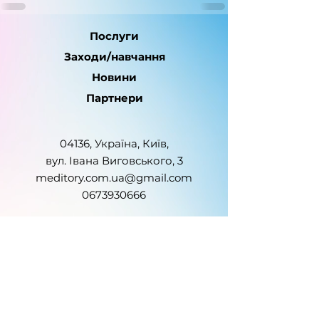
Послуги
Заходи/навчання
Новини
Партнери
04136, Україна, Київ,
вул. Івана Виговського, 3
meditory.com.ua@gmail.com
0673930666
Ми — офіційне онлайн-медіа.
Ідентифікатор в Реєстрі суб’єктів
у сфері медіа: R40-01747