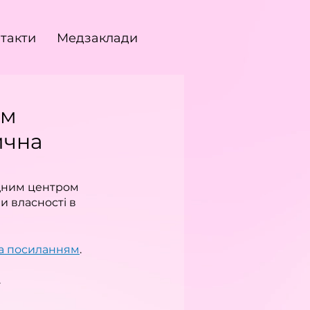
такти
Медзаклади
ом
ична
дним центром 
 власності в 
а посиланням
.
.