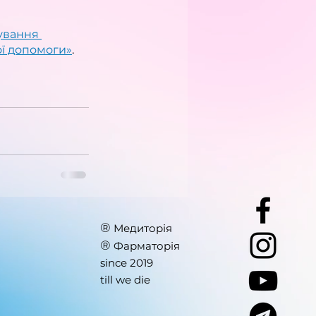
кування 
ої допомоги»
.
®
Медиторія
®
Фарматорія
since 2019
till we die