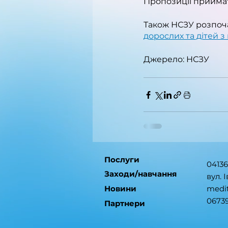
Пропозиції приймати
Також НСЗУ розпоч
дорослих та дітей 
Джерело: НСЗУ
Послуги
04136
Заходи/навчання
вул. 
Новини
medi
0673
Партнери