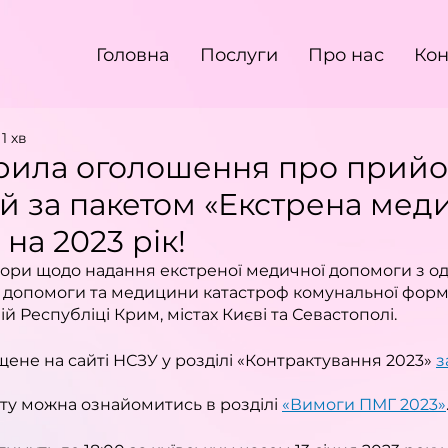
Головна
Послуги
Про нас
Кон
1 хв
рила оголошення про прий
й за пакетом «Екстрена мед
на 2023 рік!
вори щодо надання екстреної медичної допомоги з о
 допомоги та медицини катастроф комунальної форми
ій Республіці Крим, містах Києві та Севастополі.
не на сайті НСЗУ у розділі «Контрактування 2023» 
з
ту можна ознайомитись в розділі 
«Вимоги ПМГ 2023»