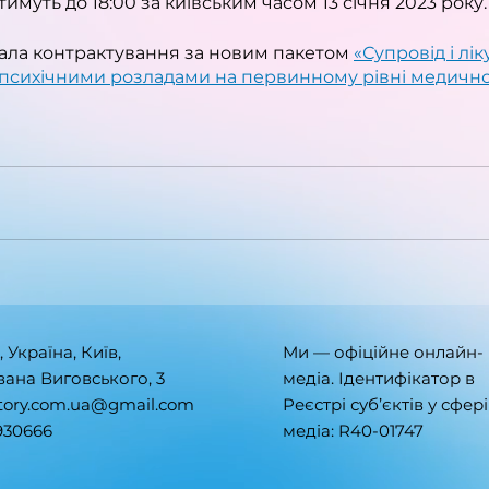
муть до 18:00 за київським часом 13 січня 2023 року.
ала контрактування за новим пакетом 
«Супровід і лі
з психічними розладами на первинному рівні медичн
, Україна, Київ,
Ми — офіційне онлайн-
Івана Виговського, 3
медіа. Ідентифікатор в
tory.com.ua@gmail.com
Реєстрі суб’єктів у сфері
930666
медіа: R40-01747