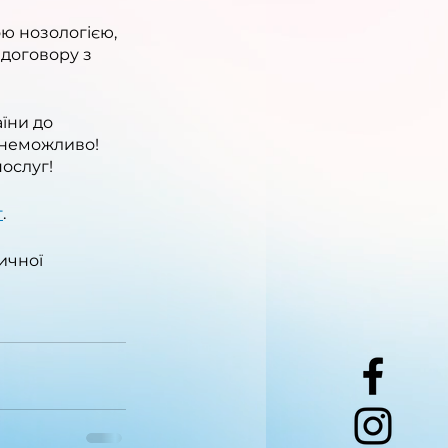
ю нозологією, 
договору з 
їни до 
 неможливо! 
ослуг!
г
.
ичної 