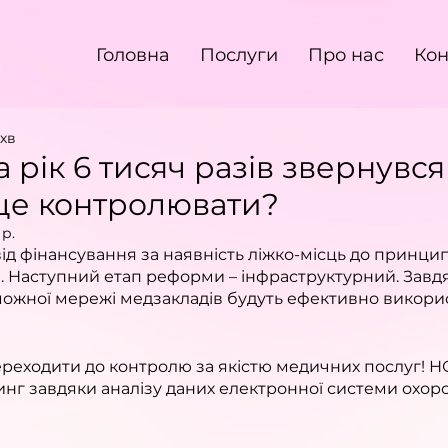
Головна
Послуги
Про нас
Кон
 хв
за рік 6 тисяч разів звернувся
 це контролювати?
 р.
ід фінансування за наявність ліжко-місць до принцип
». Наступний етап реформи – інфраструктурний. Завд
жної мережі медзакладів будуть ефективно викори
переходити до контролю за якістю медичних послуг! Н
нг завдяки аналізу даних електронної системи охоро