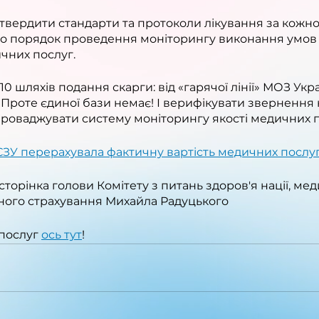
твердити стандарти та протоколи лікування за кожно
о порядок проведення моніторингу виконання умов 
ичних послуг.
 шляхів подання скарги: від «гарячої лінії» МОЗ Укра
і. Проте єдиної бази немає! І верифікувати звернення
проваджувати систему моніторингу якості медичних п
ЗУ перерахувала фактичну вартість медичних послу
торінка голови Комітету з питань здоров'я нації, мед
ного страхування Михайла Радуцького
послуг 
ось тут
!