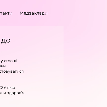
такти
Медзаклади
 до
у «гроші 
яки 
стовуватися 
СЗУ вже 
ни здоров’я.