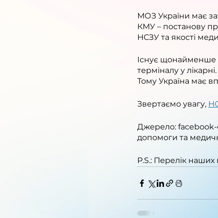
МОЗ України має за
КМУ – постанову пр
НСЗУ та якості мед
Існує щонайменше 10
терміналу у лікарн
Тому Україна має в
Звертаємо увагу, 
НС
Джерело: facebook-с
допомоги та медич
P.S.: Перелік наших 